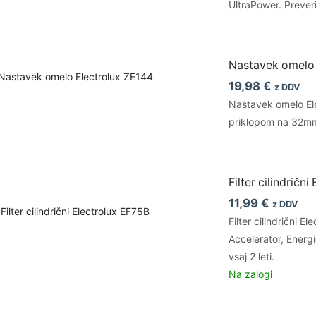
UltraPower. Preve
Nastavek omelo 
19,98
€
z DDV
Nastavek omelo Ele
priklopom na 32mm
Filter cilindričn
11,99
€
z DDV
Filter cilindrični
Accelerator, Ener
vsaj 2 leti.
Na zalogi