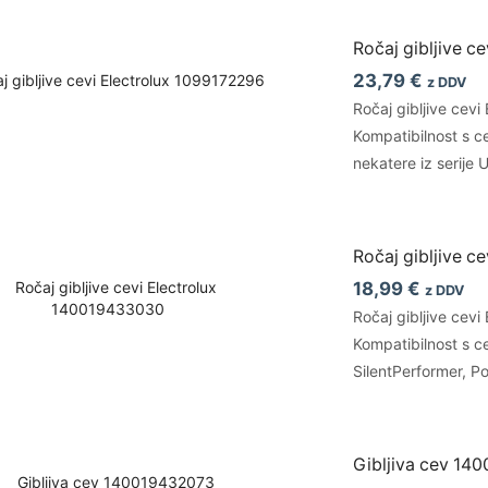
Ročaj gibljive c
23,79
€
z DDV
Ročaj gibljive cevi
Kompatibilnost s c
nekatere iz serije 
Ročaj gibljive c
18,99
€
z DDV
Ročaj gibljive cevi
Kompatibilnost s c
SilentPerformer, 
Gibljiva cev 14