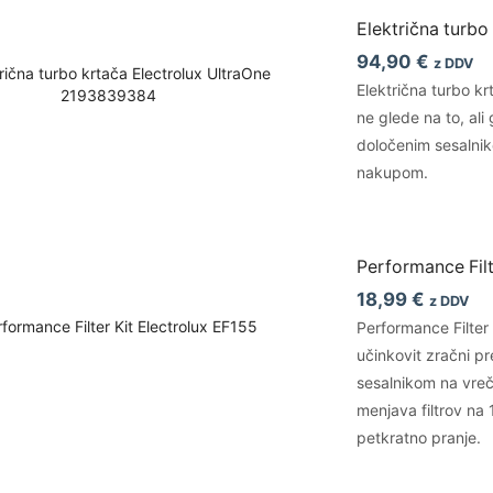
Električna turb
94,90
€
z DDV
Električna turbo k
ne glede na to, ali
določenim sesalnik
nakupom.
Performance Filt
18,99
€
z DDV
Performance Filter 
učinkovit zračni pr
sesalnikom na vreč
menjava filtrov na 
petkratno pranje.