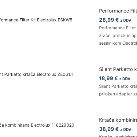
Performance Fil
28,99
€
z DDV
Performance Filter 
zračni pretok in op
sesalnikom Electr
Silent Parketto 
18,99
€
z DDV
Silent Parketto kr
priložen adapter 
Krtača kombinir
38,99
€
z DDV
Krtača kombinirana