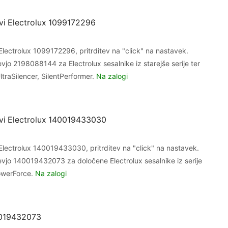
evi Electrolux 1099172296
 Electrolux 1099172296, pritrditev na "click" na nastavek.
evjo
2198088144
za Electrolux sesalnike iz starejše serije ter
UltraSilencer, SilentPerformer.
Na zalogi
evi Electrolux 140019433030
 Electrolux 140019433030, pritrditev na "click" na nastavek.
evjo 140019432073 za določene Electrolux sesalnike iz serije
PowerForce.
Na zalogi
0019432073