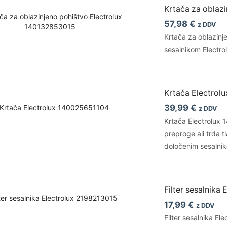
Krtača za oblaz
57,98
€
z DDV
Krtača za oblazinj
sesalnikom Electrol
Krtača Electrol
39,99
€
z DDV
Krtača Electrolux 1
preproge ali trda t
določenim sesalnik
Filter sesalnika
17,99
€
z DDV
Filter sesalnika El