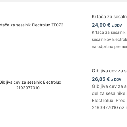
Krtača za sesaln
24,90
€
z DDV
Krtača za sesalnik
sesalnikov Electrol
na odprtino prem
Gibljiva cev za 
26,85
€
z DDV
Gibljiva cev za 
del za sesalnike 
Electrolux. Pre
2193977010 ozir