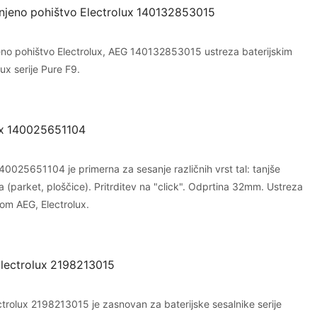
injeno pohištvo Electrolux 140132853015
eno pohištvo Electrolux, AEG 140132853015 ustreza baterijskim
ux serije Pure F9.
ux 140025651104
40025651104 je primerna za sesanje različnih vrst tal: tanjše
la (parket, ploščice). Pritrditev na "click". Odprtina 32mm. Ustreza
om AEG, Electrolux.
 Electrolux 2198213015
ectrolux 2198213015 je zasnovan za baterijske sesalnike serije