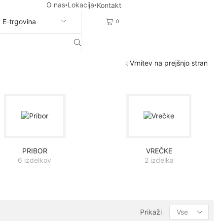
O nas
Lokacija
Kontakt
E-trgovina
0
Vrnitev na prejšnjo stran
PRIBOR
VREČKE
6 izdelkov
2 izdelka
Products
Prikaži
per