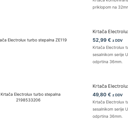
priklopom na 32mm 
Krtača Electrolu
52,99
€
z DDV
Krtača Electrolux 
sesalnikom serije U
odprtina 36mm.
Krtača Electrol
49,80
€
z DDV
Krtača Electrolux 
sesalnikom serije U
odprtina 36mm.