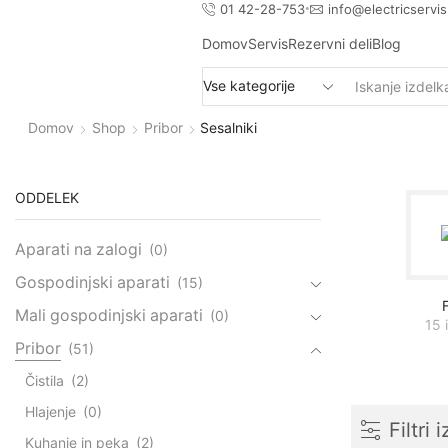
01 42-28-753
info@electricservis
Domov
Servis
Rezervni deli
Blog
Domov
Shop
Pribor
Sesalniki
ODDELEK
Aparati na zalogi
(0)
Gospodinjski aparati
(15)
Mali gospodinjski aparati
(0)
15 
Pribor
(51)
Čistila
(2)
Hlajenje
(0)
Filtri 
Kuhanje in peka
(2)