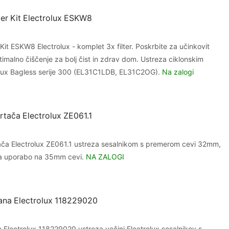
ter Kit Electrolux ESKW8
Kit ESKW8 Electrolux - komplet 3x filter. Poskrbite za učinkovit
timalno čiščenje za bolj čist in zdrav dom. Ustreza ciklonskim
olux Bagless serije 300 (EL31C1LDB, EL31C2OG).
Na zalogi
krtača Electrolux ZE061.1
tača Electrolux ZE061.1 ustreza sesalnikom s premerom cevi 32mm,
za uporabo na 35mm cevi.
NA ZALOGI
ana Electrolux 118229020
 Electrolux 118229020 ustreza večini Electrolux sesalnikov s