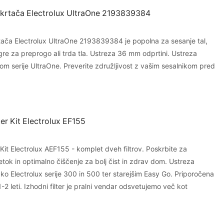
o krtača Electrolux UltraOne 2193839384
rtača Electrolux UltraOne 2193839384 je popolna za sesanje tal,
 gre za preprogo ali trda tla. Ustreza 36 mm odprtini. Ustreza
om serije UltraOne. Preverite združljivost z vašim sesalnikom pred
er Kit Electrolux EF155
Kit Electrolux AEF155 - komplet dveh filtrov. Poskrbite za
etok in optimalno čiščenje za bolj čist in zdrav dom. Ustreza
ko Electrolux serije 300 in 500 ter starejšim Easy Go. Priporočena
1-2 leti. Izhodni filter je pralni vendar odsvetujemo več kot