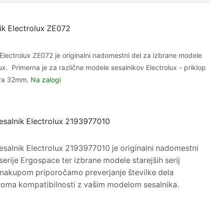
page
ik Electrolux ZE072
 Electrolux ZE072 je originalni nadomestni del za izbrane modele
ux. Primerna je za različne modele sesalnikov Electrolux - priklop
era 32mm.
Na zalogi
sesalnik Electrolux 2193977010
sesalnik
Electrolux
2193977010 je originalni nadomestni
serije Ergospace ter izbrane modele starejših serij
d nakupom priporočamo preverjanje številke dela
oma kompatibilnosti z vašim modelom sesalnika.