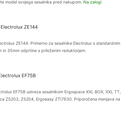
rite model svojega sesalnika pred nakupom.
Na zalogi
Electrolux ZE144
ctrolux ZE144. Primerno za sesalnike Electrolux s standardnim
 in 35mm odprtine s priloženim reduktorjem.
i Electrolux EF75B
 Electrolux EF75B ustreza sesalnikom Ergospace XXL BOX, XXL TT,
gica ZS203, ZS204, Ergoeasy ZTI7630. Priporočena menjava na