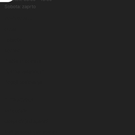
Sobota: zaprto
INFORMACIJE
O nas
Lokacija
Kontakt
Plačila in dostava
Politika zasebnosti
Pogoji poslovanja
E-TRGOVINA
Vsi oddelki
Gospodinjski aparati
Mali gospodinjski aparati