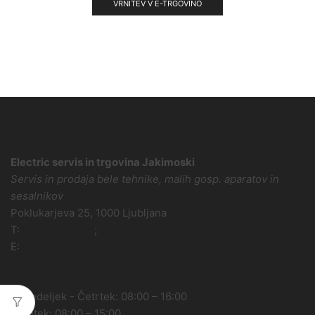
VRNITEV V E-TRGOVINO
KDO SMO
Electric servis in trgovina Jakimoski
Servis in prodaja bele tehnike, malih gosp. aparatov in
sesalnikov
Poklukarjeva 25, 1000 Ljubljana
T:
(0)31 356-596
;
(0)1 42-28-753
E:
info@electricservis.si
DELOVNI ČAS
Ponedeljek - Četrtek: 08:00 – 16:00
Petetek: 08:00 – 15:00