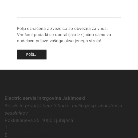
Polja označena z zvezdico so obvezna za vnos.
Vnešeni podatki se uporabljajo izključno samo za
obdelavo prijave vašega okvarjenega stroja!
KDO SMO
Electric servis in trgovina Jakimoski
Servis in prodaja bele tehnike, malih gosp. aparatov in
sesalnikov
Poklukarjeva 25, 1000 Ljubljana
T:
(0)31 356-596
;
(0)1 42-28-753
E:
info@electricservis.si