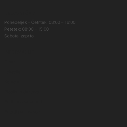
DELOVNI ČAS
Ponedeljek - Četrtek: 08:00 – 16:00
Petetek: 08:00 – 15:00
Sobota: zaprto
INFORMACIJE
O nas
Lokacija
Kontakt
Plačila in dostava
Politika zasebnosti
Pogoji poslovanja