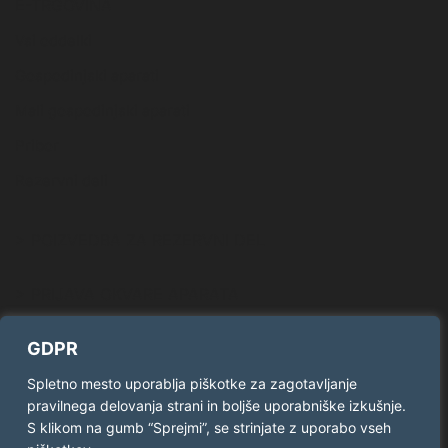
E-TRGOVINA
Vsi oddelki
Gospodinjski aparati
Mali gospodinjski aparati
Pribor
Rezervni deli
> POIZVEDBA ZA REZERVNI DEL
> PRIJAVA OKVARE APARATA
GDPR
SLEDITE NAM
Spletno mesto uporablja piškotke za zagotavljanje
pravilnega delovanja strani in boljše uporabniške izkušnje.
Facebook
Twitter
S klikom na gumb “Sprejmi”, se strinjate z uporabo vseh