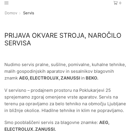
0
Domov
Servis
PRIJAVA OKVARE STROJA, NAROČILO
SERVISA
Nudimo servis pralne, sušilne, pomivalne, kuhalne tehnike,
malih gospodinjskih aparatov in sesalnikov blagovnih
znamk
AEG, ELECTROLUX, ZANUSSI
in
BEKO.
V servisno – prodajnem prostoru na Poklukarjevi 25
sprejemamo zgoraj omenjene vrste aparatov. Servis na
terenu pa opravljamo za belo tehniko na območju Ljubljane
in bližnje okolice. Hladilne tehnike in klim ne popravljamo.
Smo pooblaščeni servis za blagovne znamke:
AEG,
ELECTROLUX, ZANUSSI.