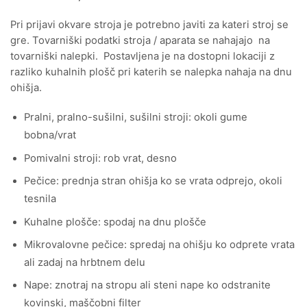
Pri prijavi okvare stroja je potrebno javiti za kateri stroj se
gre. Tovarniški podatki stroja / aparata se nahajajo na
tovarniški nalepki. Postavljena je na dostopni lokaciji z
razliko kuhalnih plošč pri katerih se nalepka nahaja na dnu
ohišja.
Pralni, pralno-sušilni, sušilni stroji: okoli gume
bobna/vrat
Pomivalni stroji: rob vrat, desno
Pečice: prednja stran ohišja ko se vrata odprejo, okoli
tesnila
Kuhalne plošče: spodaj na dnu plošče
Mikrovalovne pečice: spredaj na ohišju ko odprete vrata
ali zadaj na hrbtnem delu
Nape: znotraj na stropu ali steni nape ko odstranite
kovinski, maščobni filter