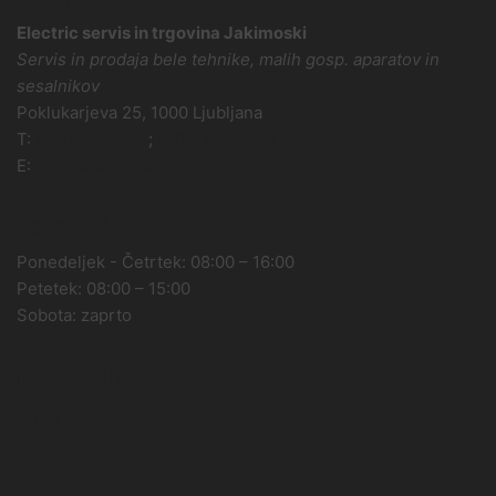
Electric servis in trgovina Jakimoski
Servis in prodaja bele tehnike, malih gosp. aparatov in
sesalnikov
Poklukarjeva 25, 1000 Ljubljana
T:
(0)31 356-596
;
(0)1 42-28-753
E:
info@electricservis.si
DELOVNI ČAS
Ponedeljek - Četrtek: 08:00 – 16:00
Petetek: 08:00 – 15:00
Sobota: zaprto
INFORMACIJE
O nas
Lokacija
Kontakt