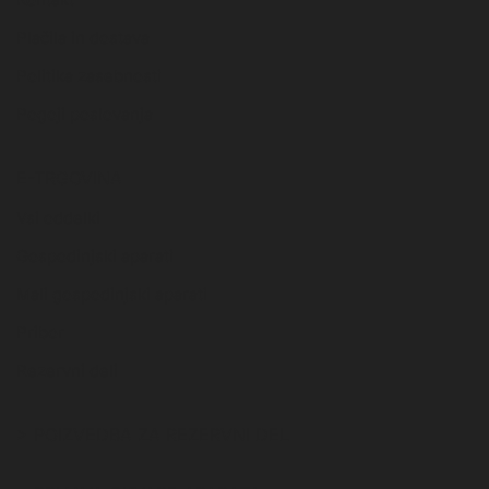
Plačila in dostava
Politika zasebnosti
Pogoji poslovanja
E-TRGOVINA
Vsi oddelki
Gospodinjski aparati
Mali gospodinjski aparati
Pribor
Rezervni deli
> POIZVEDBA ZA REZERVNI DEL