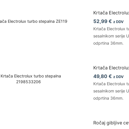
Krtača Electrolu
52,99
€
z DDV
Krtača Electrolux 
sesalnikom serije U
odprtina 36mm.
Krtača Electrol
49,80
€
z DDV
Krtača Electrolux 
sesalnikom serije U
odprtina 36mm.
Ročaj gibljive c