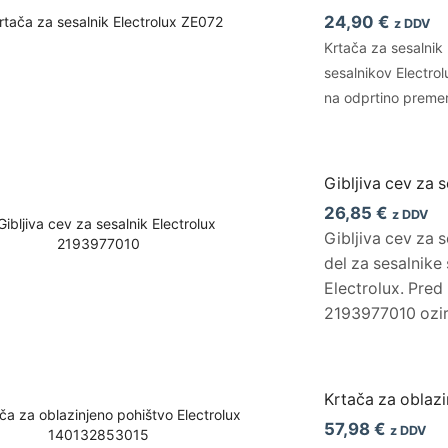
24,90
€
z DDV
Krtača za sesalnik
sesalnikov Electrol
na odprtino prem
Gibljiva cev za 
26,85
€
z DDV
Gibljiva cev za 
del za sesalnike 
Electrolux. Pre
2193977010 ozir
Krtača za oblaz
57,98
€
z DDV