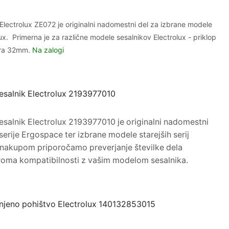
 Electrolux ZE072 je originalni nadomestni del za izbrane modele
ux. Primerna je za različne modele sesalnikov Electrolux - priklop
era 32mm.
Na zalogi
sesalnik Electrolux 2193977010
sesalnik
Electrolux
2193977010 je originalni nadomestni
serije Ergospace ter izbrane modele starejših serij
d nakupom priporočamo preverjanje številke dela
oma kompatibilnosti z vašim modelom sesalnika.
injeno pohištvo Electrolux 140132853015