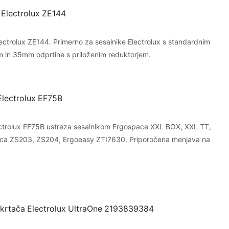
Electrolux ZE144
ctrolux ZE144. Primerno za sesalnike Electrolux s standardnim
 in 35mm odprtine s priloženim reduktorjem.
i Electrolux EF75B
 Electrolux EF75B ustreza sesalnikom Ergospace XXL BOX, XXL TT,
gica ZS203, ZS204, Ergoeasy ZTI7630. Priporočena menjava na
o krtača Electrolux UltraOne 2193839384