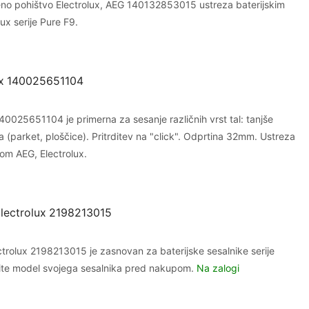
eno pohištvo Electrolux, AEG 140132853015 ustreza baterijskim
ux serije Pure F9.
ux 140025651104
40025651104 je primerna za sesanje različnih vrst tal: tanjše
la (parket, ploščice). Pritrditev na "click". Odprtina 32mm. Ustreza
om AEG, Electrolux.
 Electrolux 2198213015
ectrolux 2198213015 je zasnovan za baterijske sesalnike serije
rite model svojega sesalnika pred nakupom.
Na zalogi