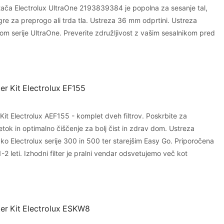
rtača Electrolux UltraOne 2193839384 je popolna za sesanje tal,
 gre za preprogo ali trda tla. Ustreza 36 mm odprtini. Ustreza
om serije UltraOne. Preverite združljivost z vašim sesalnikom pred
er Kit Electrolux EF155
Kit Electrolux AEF155 - komplet dveh filtrov. Poskrbite za
etok in optimalno čiščenje za bolj čist in zdrav dom. Ustreza
ko Electrolux serije 300 in 500 ter starejšim Easy Go. Priporočena
1-2 leti. Izhodni filter je pralni vendar odsvetujemo več kot
ter Kit Electrolux ESKW8