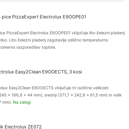
page
 pice PizzaExpert Electrolux E9OOPE01
ce PizzaExpert Electrolux E9OOPE01 vključuje lito-železni pladenj
atko. Lito-železni pladenj zagotavlja odlično temperaturno
komerno razporeditev toplote.
ctrolux Easy2Clean E9OOECTS, 3 kosi
olux Easy2Clean E9OOECTS vključuje tri različne velikosti
45 x 166,6 x 44 mm), srednji (371,7 x 242,8 x 61,5 mm) in velik
,7 mm).
Na zalogi
ik Electrolux ZE072