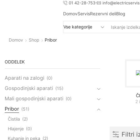
01 42-28-753
info@electricservis
Domov
Servis
Rezervni deli
Blog
Domov
Shop
Pribor
ODDELEK
Aparati na zalogi
(0)
Gospodinjski aparati
(15)
Č
Mali gospodinjski aparati
(0)
2 
Pribor
(51)
Čistila
(2)
Hlajenje
(0)
Filtri 
Kuhanje in peka
(2)