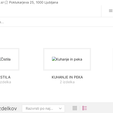
.si
Poklukarjeva 25, 1000 Ljubljana
Search
input
ISTILA
KUHANJE IN PEKA
izdelka
2 izdelka
izdelkov