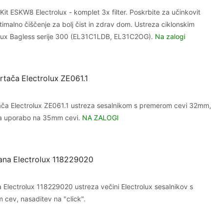
Kit ESKW8 Electrolux - komplet 3x filter. Poskrbite za učinkovit
timalno čiščenje za bolj čist in zdrav dom. Ustreza ciklonskim
olux Bagless serije 300 (EL31C1LDB, EL31C2OG).
Na zalogi
krtača Electrolux ZE061.1
tača Electrolux ZE061.1 ustreza sesalnikom s premerom cevi 32mm,
za uporabo na 35mm cevi.
NA ZALOGI
ana Electrolux 118229020
 Electrolux 118229020 ustreza večini Electrolux sesalnikov s
cev, nasaditev na "click".