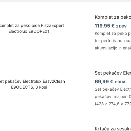
Komplet za peko
119,95
€
z DDV
Komplet za peko pi
ter perforirano lop
akumulacijo in ena
Set pekačev Ele
69,99
€
z DDV
Set pekačev Electr
pekačev: majhen (2
(423 x 274,6 x 77
Krtača za sesaln