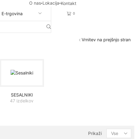
O nas
Lokacija
Kontakt
E-trgovina
0
Vrnitev na prejšnjo stran
SESALNIKI
47 izdelkov
Products
Prikaži
per