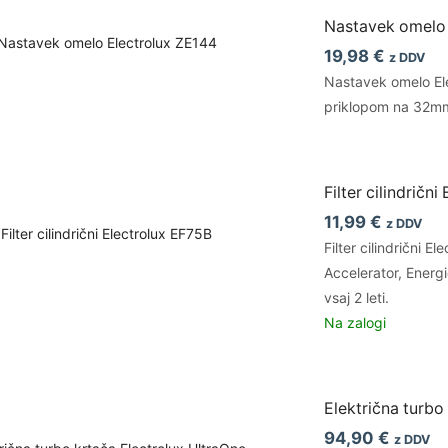
Nastavek omelo 
19,98
€
z DDV
Nastavek omelo Ele
priklopom na 32mm
Filter cilindričn
11,99
€
z DDV
Filter cilindrični
Accelerator, Ener
vsaj 2 leti.
Na zalogi
Električna turb
94,90
€
z DDV