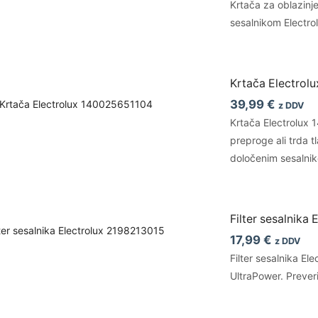
Krtača za oblazinj
sesalnikom Electrol
Krtača Electrol
39,99
€
z DDV
Krtača Electrolux 1
preproge ali trda t
določenim sesalnik
Filter sesalnika
17,99
€
z DDV
Filter sesalnika El
UltraPower. Preve