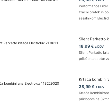
z DDV
Performance Filter 
zračni pretok in op
sesalnikom Electr
Silent Parketto 
18,99
€
z DDV
Silent Parketto kr
priložen adapter 
Krtača kombinir
38,99
€
z DDV
Krtača kombinirana
priklopom na 32mm 