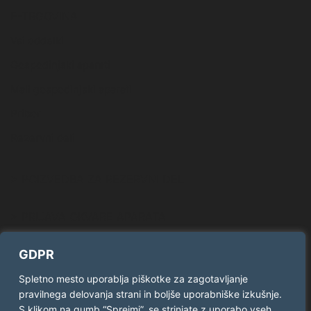
E-TRGOVINA
Vsi oddelki
Gospodinjski aparati
Mali gospodinjski aparati
Pribor
Rezervni deli
> POIZVEDBA ZA REZERVNI DEL
> PRIJAVA OKVARE APARATA
GDPR
SLEDITE NAM
Spletno mesto uporablja piškotke za zagotavljanje
pravilnega delovanja strani in boljše uporabniške izkušnje.
Facebook
Twitter
S klikom na gumb “Sprejmi”, se strinjate z uporabo vseh