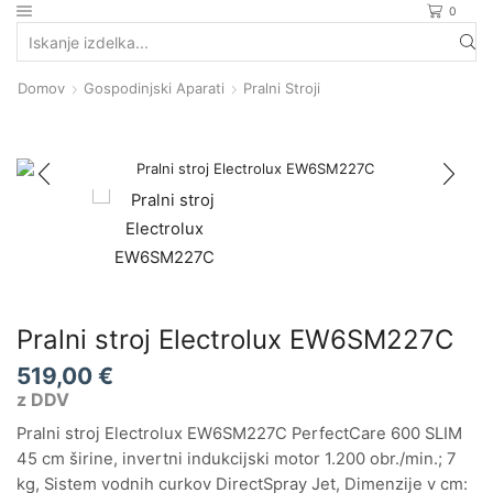
0
Search
input
Domov
Gospodinjski Aparati
Pralni Stroji
Pralni stroj Electrolux EW6SM227C
519,00
€
z DDV
Pralni stroj Electrolux EW6SM227C PerfectCare 600 SLIM
45 cm širine, invertni indukcijski motor 1.200 obr./min.; 7
kg, Sistem vodnih curkov DirectSpray Jet, Dimenzije v cm: