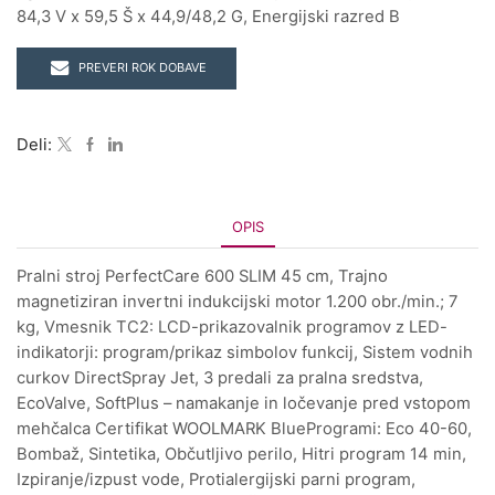
84,3 V x 59,5 Š x 44,9/48,2 G, Energijski razred B
PREVERI ROK DOBAVE
Deli:
OPIS
Pralni stroj PerfectCare 600 SLIM 45 cm, Trajno
magnetiziran invertni indukcijski motor 1.200 obr./min.; 7
kg, Vmesnik TC2: LCD-prikazovalnik programov z LED-
indikatorji: program/prikaz simbolov funkcij, Sistem vodnih
curkov DirectSpray Jet, 3 predali za pralna sredstva,
EcoValve, SoftPlus – namakanje in ločevanje pred vstopom
mehčalca Certifikat WOOLMARK BlueProgrami: Eco 40-60,
Bombaž, Sintetika, Občutljivo perilo, Hitri program 14 min,
Izpiranje/izpust vode, Protialergijski parni program,