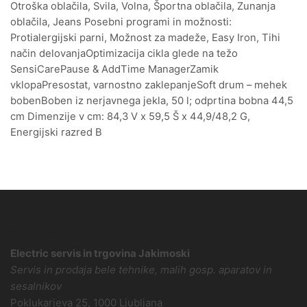
Otroška oblačila, Svila, Volna, Športna oblačila, Zunanja
oblačila, Jeans Posebni programi in možnosti:
Protialergijski parni, Možnost za madeže, Easy Iron, Tihi
način delovanjaOptimizacija cikla glede na težo
SensiCarePause & AddTime ManagerZamik
vklopaPresostat, varnostno zaklepanjeSoft drum – mehek
bobenBoben iz nerjavnega jekla, 50 l; odprtina bobna 44,5
cm Dimenzije v cm: 84,3 V x 59,5 Š x 44,9/48,2 G,
Energijski razred B
KDO SMO
Electric servis in trgovina Jakimoski
Servis in prodaja bele tehnike, malih gosp. aparatov in
sesalnikov
Poklukarjeva 25, 1000 Ljubljana