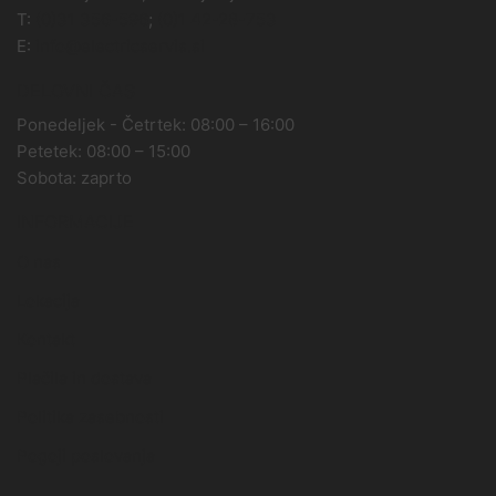
T:
(0)31 356-596
;
(0)1 42-28-753
E:
info@electricservis.si
DELOVNI ČAS
Ponedeljek - Četrtek: 08:00 – 16:00
Petetek: 08:00 – 15:00
Sobota: zaprto
INFORMACIJE
O nas
Lokacija
Kontakt
Plačila in dostava
Politika zasebnosti
Pogoji poslovanja