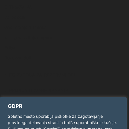
E-TRGOVINA
Vsi oddelki
Gospodinjski aparati
Mali gospodinjski aparati
Pribor
Rezervni deli
> POIZVEDBA ZA REZERVNI DEL
> PRIJAVA OKVARE APARATA
GDPR
SLEDITE NAM
Spletno mesto uporablja piškotke za zagotavljanje
pravilnega delovanja strani in boljše uporabniške izkušnje.
Facebook
Twitter
S klikom na gumb “Sprejmi”, se strinjate z uporabo vseh