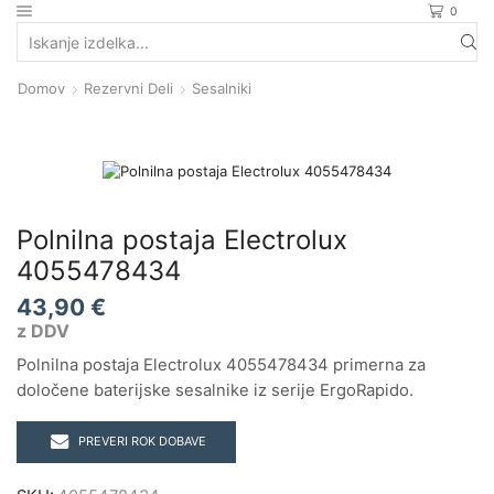
0
Search
input
Domov
Rezervni Deli
Sesalniki
Polnilna postaja Electrolux
4055478434
43,90
€
z DDV
Polnilna postaja Electrolux 4055478434 primerna za
določene baterijske sesalnike iz serije ErgoRapido.
PREVERI ROK DOBAVE