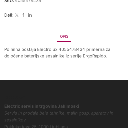
SKU:
4055478434
Deli:
OPIS
Polnilna postaja Electrolux 4055478434 primerna za
določene baterijske sesalnike iz serije ErgoRapido.
KDO SMO
Electric servis in trgovina Jakimoski
Servis in prodaja bele tehnike, malih gosp. aparatov in
sesalnikov
Poklukarjeva 25, 1000 Ljubljana