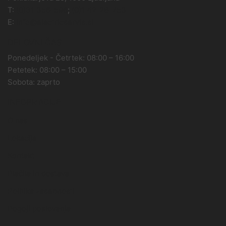
T:
(0)31 356-596
;
(0)1 42-28-753
E:
info@electricservis.si
DELOVNI ČAS
Ponedeljek - Četrtek: 08:00 – 16:00
Petetek: 08:00 – 15:00
Sobota: zaprto
INFORMACIJE
O nas
Lokacija
Kontakt
Plačila in dostava
Politika zasebnosti
Pogoji poslovanja