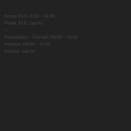
DELOVNI ČAS
Sreda 24.6.: 8.00 - 14.00
Petek 26.6.: zaprto
--
Ponedeljek - Četrtek: 08:00 – 16:00
Petetek: 08:00 – 15:00
Sobota: zaprto
INFORMACIJE
O nas
Lokacija
Kontakt
Plačila in dostava
Politika zasebnosti
Pogoji poslovanja