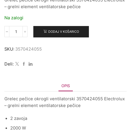
Grelec pečice okrogli ventilatorski 3570424055 Electrolux
– grelni element ventilatorske pečice
Na zalogi
DODAJ V KOŠARICO
Grelec
pečice
okrogli
SKU:
3570424055
ventilatorski
3570424055
količina
Deli:
OPIS
Grelec pečice okrogli ventilatorski 3570424055 Electrolux
– grelni element ventilatorske pečice
2 zavoja
2000 W