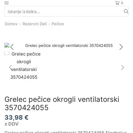
0
Search
input
Domov
Rezervni Deli
Pečice
Grelec pečice okrogli ventilatorski
3570424055
33,98
€
z DDV