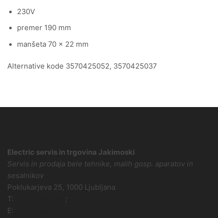
230V
premer 190 mm
manšeta 70 x 22 mm
Alternative kode 3570425052, 3570425037
KDO SMO
Electric servis in trgovina Jakimoski
Servis in prodaja bele tehnike, malih gosp. aparatov in
sesalnikov
Poklukarjeva 25, 1000 Ljubljana
T:
(0)31 356-596
;
(0)1 42-28-753
E:
info@electricservis.si