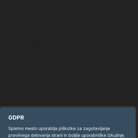
E-TRGOVINA
Vsi oddelki
Gospodinjski aparati
Mali gospodinjski aparati
Pribor
Rezervni deli
> POIZVEDBA ZA REZERVNI DEL
> PRIJAVA OKVARE APARATA
GDPR
SLEDITE NAM
Spletno mesto uporablja piškotke za zagotavljanje
pravilnega delovanja strani in boljše uporabniške izkušnje.