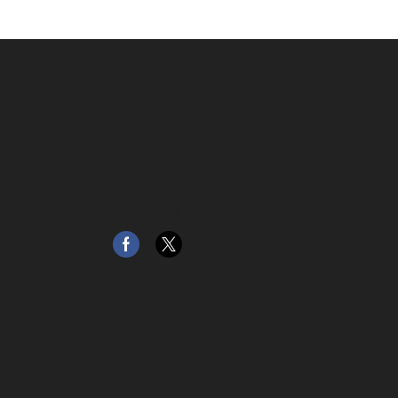
> POIZVEDBA ZA REZERVNI DEL
> PRIJAVA OKVARE APARATA
SLEDITE NAM
Facebook
Twitter