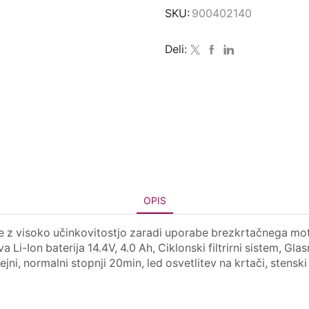
SKU:
900402140
Deli:
OPIS
uje z visoko učinkovitostjo zaradi uporabe brezkrtačnega m
 Li-Ion baterija 14.4V, 4.0 Ah, Ciklonski filtrirni sistem, Gl
ni, normalni stopnji 20min, led osvetlitev na krtači, stensk