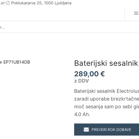
.si
Poklukarjeva 25, 1000 Ljubljana
Search
input
Baterijski sesaln
289,00
€
z DDV
Baterijski sesalnik Electrol
zaradi uporabe brezkrtačne
moč sesanja sam po sebi gled
4.0 Ah.
PREVERI ROK DOBAVE