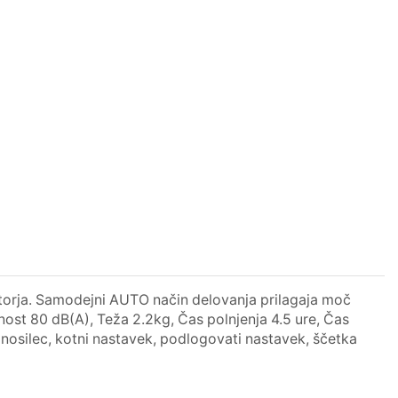
otorja. Samodejni AUTO način delovanja prilagaja moč
asnost 80 dB(A), Teža 2.2kg, Čas polnjenja 4.5 ure, Čas
i nosilec, kotni nastavek, podlogovati nastavek, ščetka