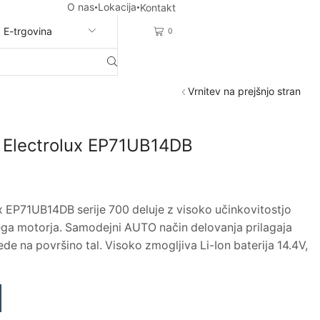
O nas
Lokacija
Kontakt
E-trgovina
0
Vrnitev na prejšnjo stran
ik Electrolux EP71UB14DB
ux EP71UB14DB serije 700 deluje z visoko učinkovitostjo
ga motorja. Samodejni AUTO način delovanja prilagaja
e na površino tal. Visoko zmogljiva Li-Ion baterija 14.4V,